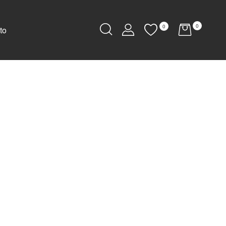
0
0
to